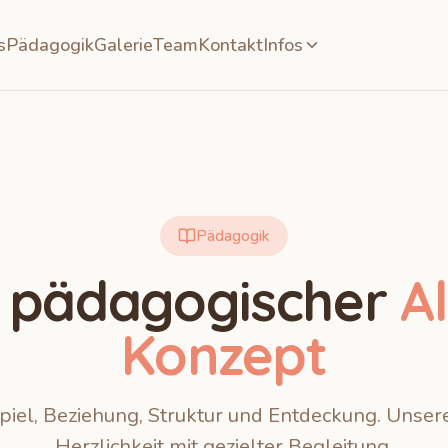
s
Pädagogik
Galerie
Team
Kontakt
Infos
Pädagogik
 pädagogischer
A
Konzept
piel, Beziehung, Struktur und Entdeckung. Unse
Herzlichkeit mit gezielter Begleitung.